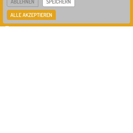
ABLEHNEN
SPEICHERN
Tel
0741 / 942-555-0
WRS
GTB
ALLE AKZEPTIEREN
Mail
info@mks-rottweil.de
Instagram
Facebook
IMPRESSUM
DATENSCHUTZ
HINWEISGEBERSYSTEM
COOKIE EINSTELLUNGEN
IN ZUSAMMENARBEIT MIT