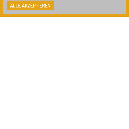
WRS
GTB
ALLE AKZEPTIEREN
COOKIE EINSTELLUNGEN
IN ZUSAMMENARBEIT MIT