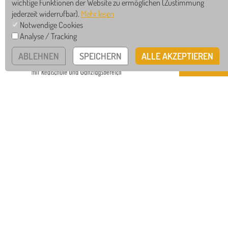
wichtige Funktionen der Website zu ermöglichen
(Zustimmung
jederzeit widerrufbar).
Mehr lesen
GS
RS
Notwendige Cookies
Analyse / Tracking
WRS
GTB
ABLEHNEN
SPEICHERN
ALLE AKZEPTIEREN
MAXIMILIAN-KOLBE-SCHULE
Bollershofstr.14 • 78628 Rottweil
Tel
0741 / 942-555-0
Mail
info@mks-rottweil.de
Instagram
Facebook
IMPRESSUM
DATENSCHUTZ
HINWEISGEBERSYSTEM